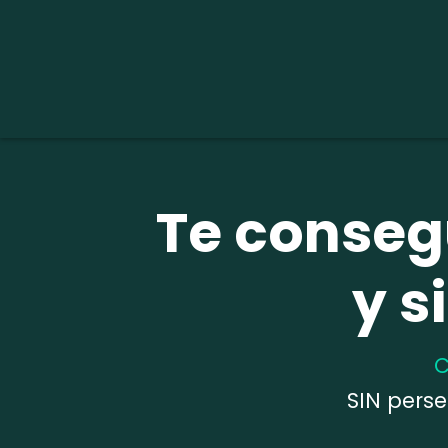
Te conseg
y s
C
SIN perse