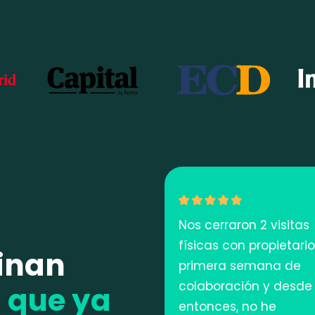
Nos cerraron 2 visitas
físicas con propietario
inan
primera semana de
colaboración y desde
s
que ya
entonces, no he