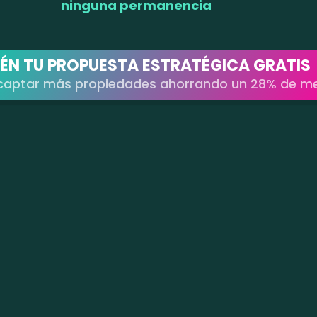
ninguna permanencia
ÉN TU PROPUESTA ESTRATÉGICA GRATIS
captar más propiedades ahorrando un 28% de m