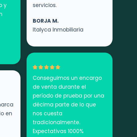
o y
servicios.
n
BORJA M.
Italyca Inmobiliaria
Conseguimos un encargo
de venta durante el
período de prueba por una
marca
décima parte de lo que
o en
nos cuesta
tradicionalmente.
Expectativas 1000%