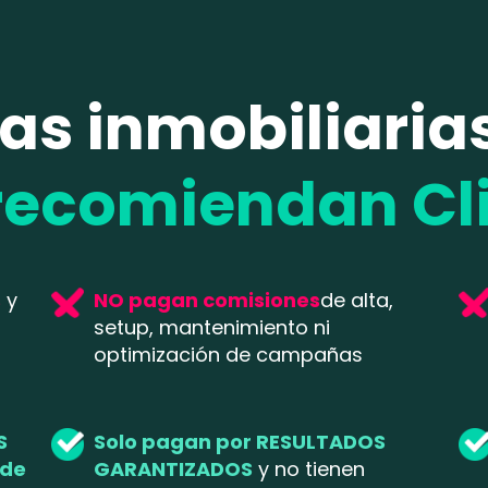
las inmobiliari
recomiendan Cl
s
y
NO pagan comisiones
de alta,
setup, mantenimiento ni
optimización de campañas
S
Solo pagan por RESULTADOS
 de
GARANTIZADOS
y no tienen