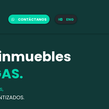
CONTÁCTANOS
ENG
 inmuebles
AS.
s,
NTIZADOS
.