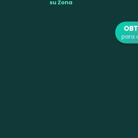
su Zona
OBT
para 